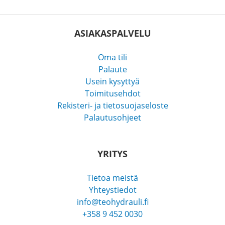
ASIAKASPALVELU
Oma tili
Palaute
Usein kysyttyä
Toimitusehdot
Rekisteri- ja tietosuojaseloste
Palautusohjeet
YRITYS
Tietoa meistä
Yhteystiedot
info@teohydrauli.fi
+358 9 452 0030