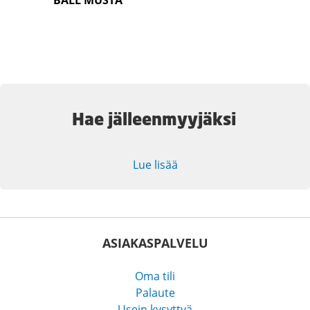
BALL MUSTA
Hae jälleenmyyjäksi
Lue lisää
ASIAKASPALVELU
Oma tili
Palaute
Usein kysyttyä