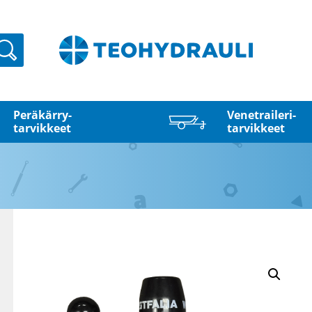
Haku
Peräkärry­
Venetraileri­
tarvikkeet
tarvikkeet