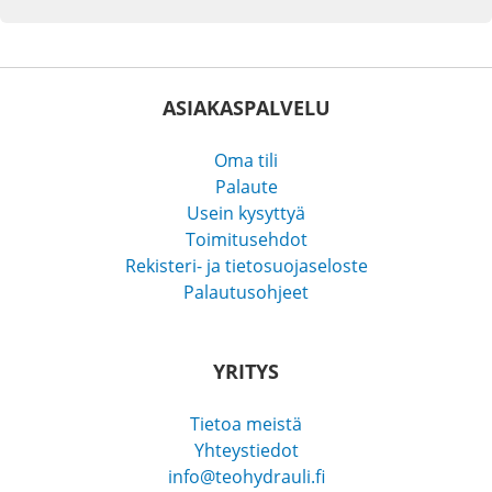
ASIAKASPALVELU
Oma tili
Palaute
Usein kysyttyä
Toimitusehdot
Rekisteri- ja tietosuojaseloste
Palautusohjeet
YRITYS
Tietoa meistä
Yhteystiedot
info@teohydrauli.fi