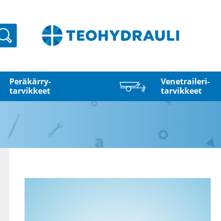
Haku
Peräkärry­
Venetraileri­
tarvikkeet
tarvikkeet