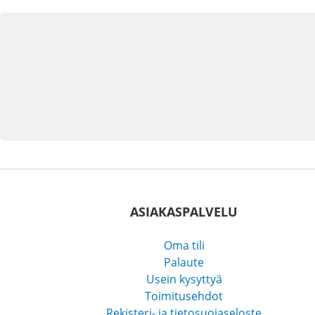
ASIAKASPALVELU
Oma tili
Palaute
Usein kysyttyä
Toimitusehdot
Rekisteri- ja tietosuojaseloste