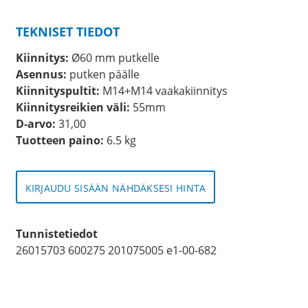
TEKNISET TIEDOT
Kiinnitys:
Ø60 mm putkelle
Asennus:
putken päälle
Kiinnityspultit:
M14+M14 vaakakiinnitys
Kiinnitysreikien väli:
55mm
D-arvo:
31,00
Tuotteen paino:
6.5 kg
KIRJAUDU SISÄÄN NÄHDÄKSESI HINTA
Tunnistetiedot
26015703 600275 201075005 e1-00-682