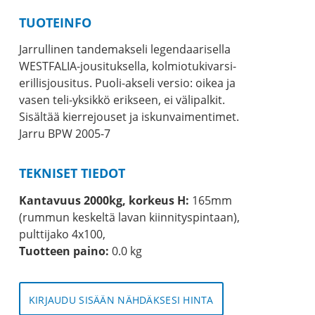
TUOTEINFO
Jarrullinen tandemakseli legendaarisella
WESTFALIA-jousituksella, kolmiotukivarsi-
erillisjousitus. Puoli-akseli versio: oikea ja
vasen teli-yksikkö erikseen, ei välipalkit.
Sisältää kierrejouset ja iskunvaimentimet.
Jarru BPW 2005-7
TEKNISET TIEDOT
Kantavuus 2000kg, korkeus H:
165mm
(rummun keskeltä lavan kiinnityspintaan),
pulttijako 4x100,
Tuotteen paino:
0.0 kg
KIRJAUDU SISÄÄN NÄHDÄKSESI HINTA