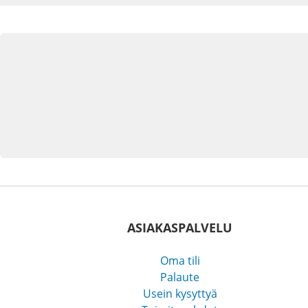
ASIAKASPALVELU
Oma tili
Palaute
Usein kysyttyä