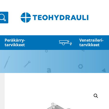
Haku
Peräkärry­
Venetraileri­
tarvikkeet
tarvikkeet