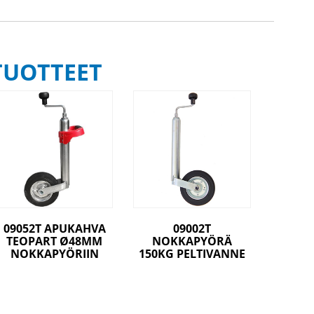
TUOTTEET
09052T APUKAHVA
09002T
TEOPART Ø48MM
NOKKAPYÖRÄ
NOKKAPYÖRIIN
150KG PELTIVANNE