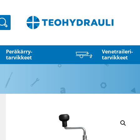
Haku
Peräkärry­
Venetraileri­
tarvikkeet
tarvikkeet