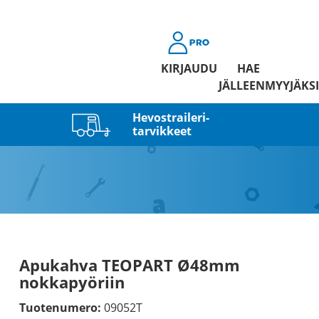
KIRJAUDU
HAE
JÄLLEENMYYJÄKSI
Hevostraileri­
tarvikkeet
Apukahva TEOPART Ø48mm
nokkapyöriin
Tuotenumero:
09052T