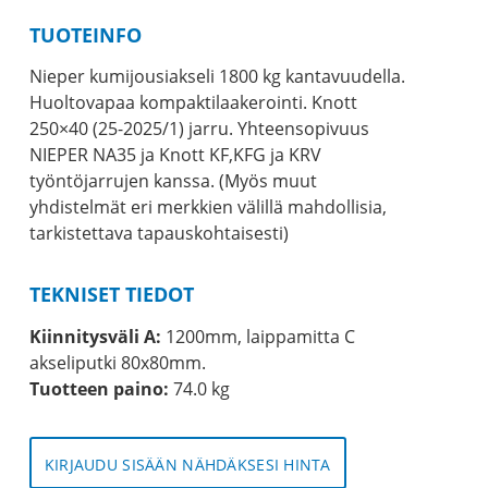
TUOTEINFO
Nieper kumijousiakseli 1800 kg kantavuudella.
Huoltovapaa kompaktilaakerointi. Knott
250×40 (25-2025/1) jarru. Yhteensopivuus
NIEPER NA35 ja Knott KF,KFG ja KRV
työntöjarrujen kanssa. (Myös muut
yhdistelmät eri merkkien välillä mahdollisia,
tarkistettava tapauskohtaisesti)
TEKNISET TIEDOT
Kiinnitysväli A:
1200mm, laippamitta C
akseliputki 80x80mm.
Tuotteen paino:
74.0 kg
KIRJAUDU SISÄÄN NÄHDÄKSESI HINTA