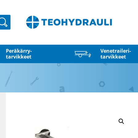
Haku
Peräkärry­
Venetraileri­
tarvikkeet
tarvikkeet