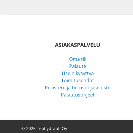
ASIAKASPALVELU
Oma tili
Palaute
Usein kysyttyä
Toimitusehdot
Rekisteri- ja tietosuojaseloste
Palautusohjeet
© 2026 Teohydrauli Oy