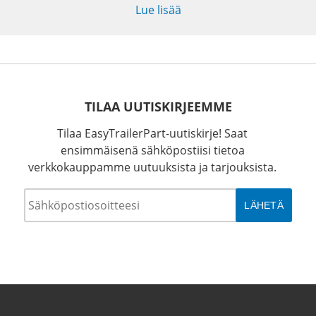
Lue lisää
TILAA UUTISKIRJEEMME
Tilaa EasyTrailerPart-uutiskirje! Saat
ensimmäisenä sähköpostiisi tietoa
verkkokauppamme uutuuksista ja tarjouksista.
Sähköposti
*