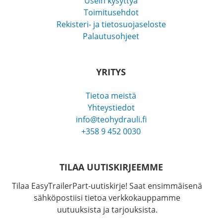
Usein kysyttyä
Toimitusehdot
Rekisteri- ja tietosuojaseloste
Palautusohjeet
YRITYS
Tietoa meistä
Yhteystiedot
info@teohydrauli.fi
+358 9 452 0030
TILAA UUTISKIRJEEMME
Tilaa EasyTrailerPart-uutiskirje! Saat ensimmäisenä
sähköpostiisi tietoa verkkokauppamme
uutuuksista ja tarjouksista.