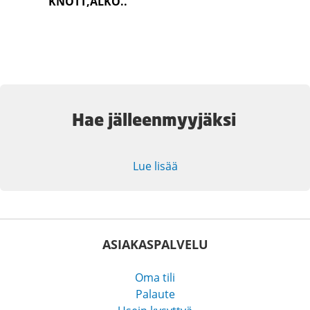
KNOTT,ALKO..
Hae jälleenmyyjäksi
Lue lisää
ASIAKASPALVELU
Oma tili
Palaute