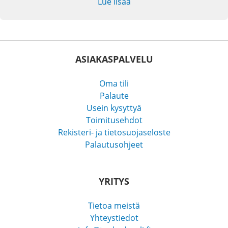
Lue lisää
ASIAKASPALVELU
Oma tili
Palaute
Usein kysyttyä
Toimitusehdot
Rekisteri- ja tietosuojaseloste
Palautusohjeet
YRITYS
Tietoa meistä
Yhteystiedot