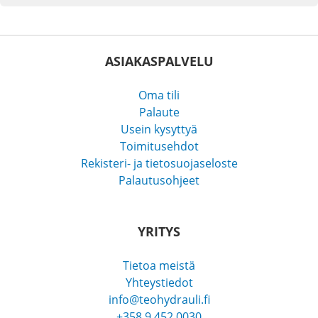
ASIAKASPALVELU
Oma tili
Palaute
Usein kysyttyä
Toimitusehdot
Rekisteri- ja tietosuojaseloste
Palautusohjeet
YRITYS
Tietoa meistä
Yhteystiedot
info@teohydrauli.fi
+358 9 452 0030