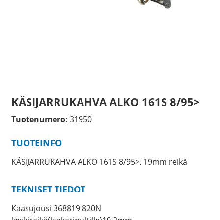
KÄSIJARRUKAHVA ALKO 161S 8/95>
Tuotenumero:
31950
TUOTEINFO
KÄSIJARRUKAHVA ALKO 161S 8/95>. 19mm reikä
TEKNISET TIEDOT
Kaasujousi 368819 820N
keskireikä(laakeripultille)19,2mm