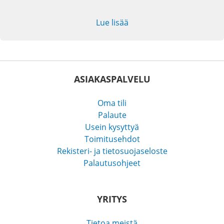
Lue lisää
ASIAKASPALVELU
Oma tili
Palaute
Usein kysyttyä
Toimitusehdot
Rekisteri- ja tietosuojaseloste
Palautusohjeet
YRITYS
Tietoa meistä