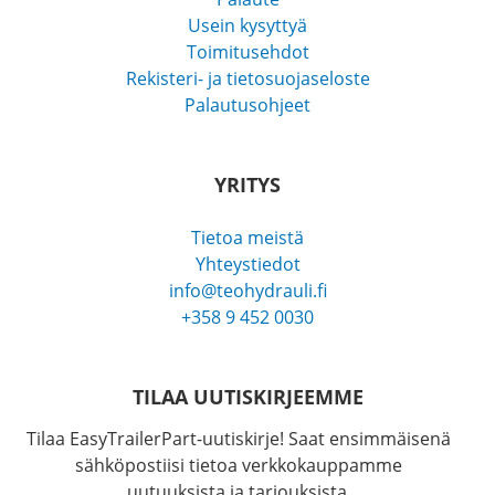
Usein kysyttyä
Toimitusehdot
Rekisteri- ja tietosuojaseloste
Palautusohjeet
YRITYS
Tietoa meistä
Yhteystiedot
info@teohydrauli.fi
+358 9 452 0030
TILAA UUTISKIRJEEMME
Tilaa EasyTrailerPart-uutiskirje! Saat ensimmäisenä
sähköpostiisi tietoa verkkokauppamme
uutuuksista ja tarjouksista.