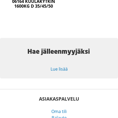
06164 KUULAKYTKIN
1600KG D 35/45/50
Hae jälleenmyyjäksi
Lue lisää
ASIAKASPALVELU
Oma tili
Palaute