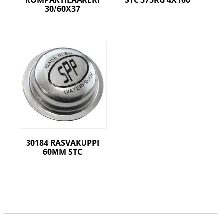
KOMPAKTILAAKERI
STC 375KG 4X100
30/60X37
30184 RASVAKUPPI
60MM STC