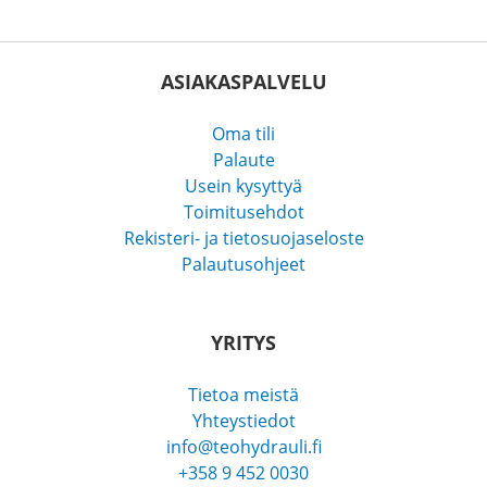
ASIAKASPALVELU
Oma tili
Palaute
Usein kysyttyä
Toimitusehdot
Rekisteri- ja tietosuojaseloste
Palautusohjeet
YRITYS
Tietoa meistä
Yhteystiedot
info@teohydrauli.fi
+358 9 452 0030