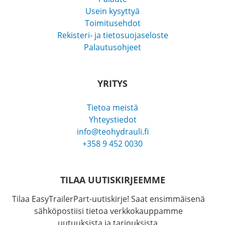
Usein kysyttyä
Toimitusehdot
Rekisteri- ja tietosuojaseloste
Palautusohjeet
YRITYS
Tietoa meistä
Yhteystiedot
info@teohydrauli.fi
+358 9 452 0030
TILAA UUTISKIRJEEMME
Tilaa EasyTrailerPart-uutiskirje! Saat ensimmäisenä
sähköpostiisi tietoa verkkokauppamme
uutuuksista ja tarjouksista.