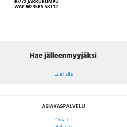
30772 JARRURUMPU
WAP W235RS 5X112
Hae jälleenmyyjäksi
Lue lisää
ASIAKASPALVELU
Oma tili
Palaute