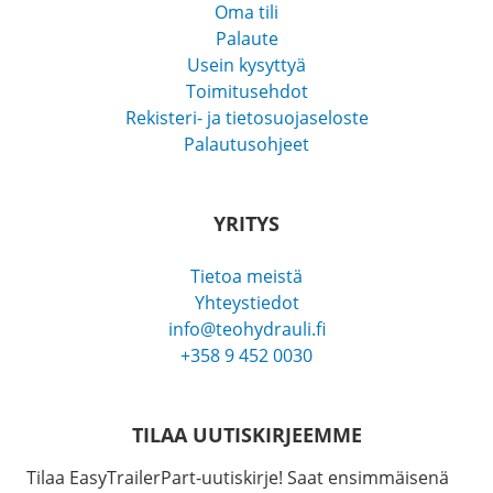
Oma tili
Palaute
Usein kysyttyä
Toimitusehdot
Rekisteri- ja tietosuojaseloste
Palautusohjeet
YRITYS
Tietoa meistä
Yhteystiedot
info@teohydrauli.fi
+358 9 452 0030
TILAA UUTISKIRJEEMME
Tilaa EasyTrailerPart-uutiskirje! Saat ensimmäisenä