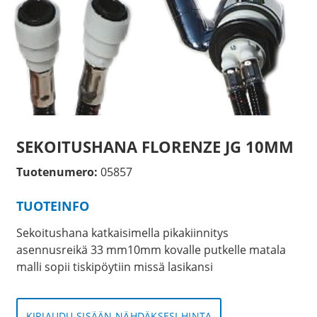
SEKOITUSHANA FLORENZE JG 10MM
Tuotenumero:
05857
TUOTEINFO
Sekoitushana katkaisimella pikakiinnitys
asennusreikä 33 mm10mm kovalle putkelle matala
malli sopii tiskipöytiin missä lasikansi
KIRJAUDU SISÄÄN NÄHDÄKSESI HINTA