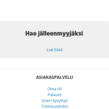
Hae jälleenmyyjäksi
Lue lisää
ASIAKASPALVELU
Oma tili
Palaute
Usein kysyttyä
Toimitusehdot