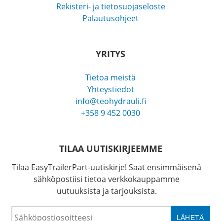
Rekisteri- ja tietosuojaseloste
Palautusohjeet
YRITYS
Tietoa meistä
Yhteystiedot
info@teohydrauli.fi
+358 9 452 0030
TILAA UUTISKIRJEEMME
Tilaa EasyTrailerPart-uutiskirje! Saat ensimmäisenä
sähköpostiisi tietoa verkkokauppamme
uutuuksista ja tarjouksista.
Sähköposti
*