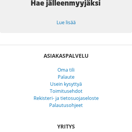
Hae jälleenmyyjäksi
Lue lisää
ASIAKASPALVELU
Oma tili
Palaute
Usein kysyttyä
Toimitusehdot
Rekisteri- ja tietosuojaseloste
Palautusohjeet
YRITYS