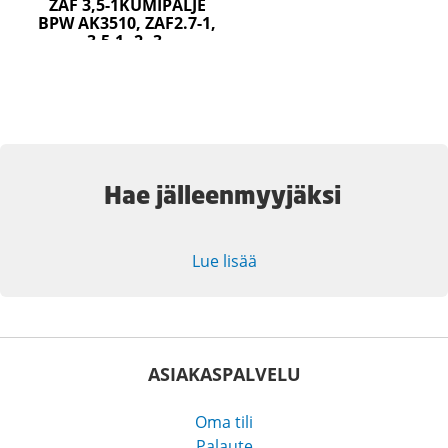
ZAF 3,5-1KUMIPALJE
BPW AK3510, ZAF2.7-1,
3.5-1,-2,-3,
Hae jälleenmyyjäksi
Lue lisää
ASIAKASPALVELU
Oma tili
Palaute