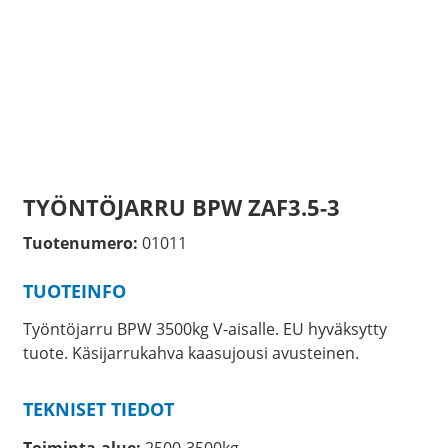
TYÖNTÖJARRU BPW ZAF3.5-3
Tuotenumero:
01011
TUOTEINFO
Työntöjarru BPW 3500kg V-aisalle. EU hyväksytty
tuote. Käsijarrukahva kaasujousi avusteinen.
TEKNISET TIEDOT
Toiminta-alue:
2500-3500kg