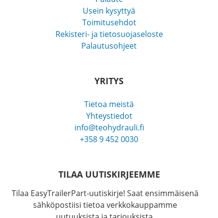
Usein kysyttyä
Toimitusehdot
Rekisteri- ja tietosuojaseloste
Palautusohjeet
YRITYS
Tietoa meistä
Yhteystiedot
info@teohydrauli.fi
+358 9 452 0030
TILAA UUTISKIRJEEMME
Tilaa EasyTrailerPart-uutiskirje! Saat ensimmäisenä
sähköpostiisi tietoa verkkokauppamme
uutuuksista ja tarjouksista.