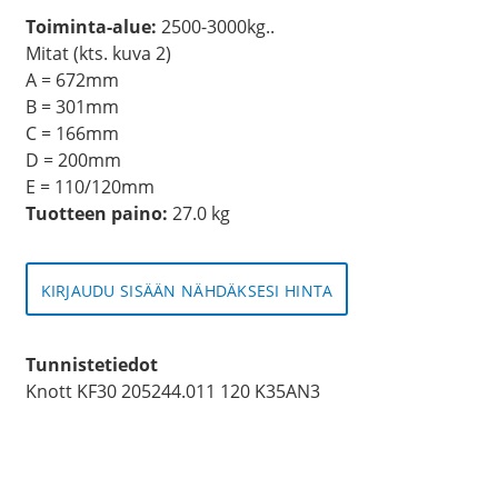
Toiminta-alue:
2500-3000kg..
Mitat (kts. kuva 2)
A = 672mm
B = 301mm
C = 166mm
D = 200mm
E = 110/120mm
Tuotteen paino:
27.0 kg
KIRJAUDU SISÄÄN NÄHDÄKSESI HINTA
Tunnistetiedot
Knott KF30 205244.011 120 K35AN3