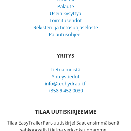
Palaute
Usein kysyttyä
Toimitusehdot
Rekisteri- ja tietosuojaseloste
Palautusohjeet
YRITYS
Tietoa meistä
Yhteystiedot
info@teohydrauli.fi
+358 9 452 0030
TILAA UUTISKIRJEEMME
Tilaa EasyTrailerPart-uutiskirje! Saat ensimmäisenä
sähköpostiisi tietoa verkkokauppamme