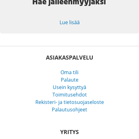
Hae jälleenmyyjäksi
Lue lisää
ASIAKASPALVELU
Oma tili
Palaute
Usein kysyttyä
Toimitusehdot
Rekisteri- ja tietosuojaseloste
Palautusohjeet
YRITYS