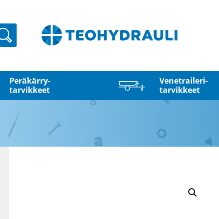
Haku
Peräkärry­
Venetraileri­
tarvikkeet
tarvikkeet