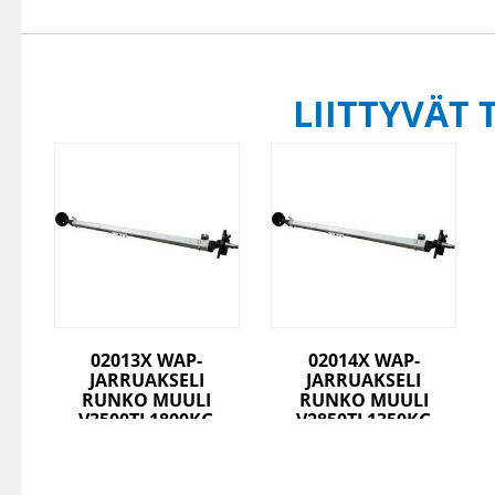
LIITTYVÄT 
02013X WAP-
02014X WAP-
JARRUAKSELI
JARRUAKSELI
RUNKO MUULI
RUNKO MUULI
V3500TJ 1800KG
V2850TJ 1350KG
A1900/2380
A1885/2345