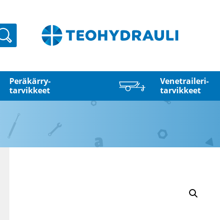
Haku
Peräkärry­
Venetraileri­
tarvikkeet
tarvikkeet