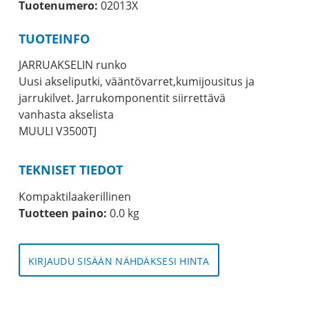
Tuotenumero:
02013X
TUOTEINFO
JARRUAKSELIN runko
Uusi akseliputki, vääntövarret,kumijousitus ja
jarrukilvet. Jarrukomponentit siirrettävä
vanhasta akselista
MUULI V3500TJ
TEKNISET TIEDOT
Kompaktilaakerillinen
Tuotteen paino:
0.0 kg
KIRJAUDU SISÄÄN NÄHDÄKSESI HINTA