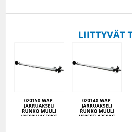
LIITTYVÄT 
02015X WAP-
02014X WAP-
JARRUAKSELI
JARRUAKSELI
RUNKO MUULI
RUNKO MUULI
V1600KJ 1650KG
V2850TJ 1350KG
A1700/2150
A1885/2345