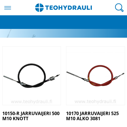
Valikko
Kirjaudu
AL-KO BPW Knott
Hae jälleenmyyjäksi
10150-R JARRUVAIJERI 500
10170 JARRUVAIJERI 525
M10 KNOTT
M10 ALKO 3081