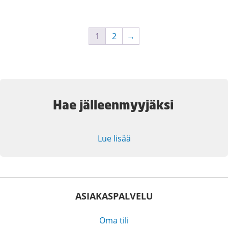
1
2
→
Hae jälleenmyyjäksi
Lue lisää
ASIAKASPALVELU
Oma tili