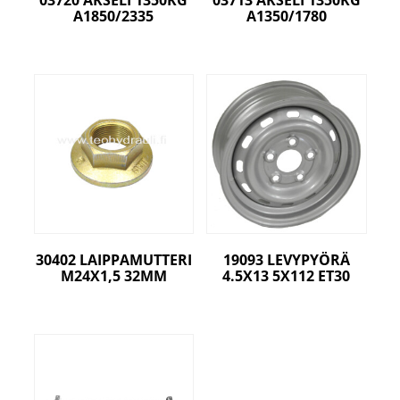
03720 AKSELI 1350KG
03713 AKSELI 1350KG
A1850/2335
A1350/1780
30402 LAIPPAMUTTERI
19093 LEVYPYÖRÄ
M24X1,5 32MM
4.5X13 5X112 ET30