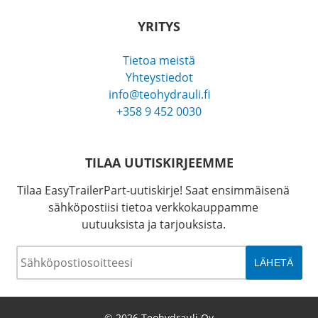
YRITYS
Tietoa meistä
Yhteystiedot
info@teohydrauli.fi
+358 9 452 0030
TILAA UUTISKIRJEEMME
Tilaa EasyTrailerPart-uutiskirje! Saat ensimmäisenä
sähköpostiisi tietoa verkkokauppamme
uutuuksista ja tarjouksista.
Sähköposti
*
© 2026 Teohydrauli Oy