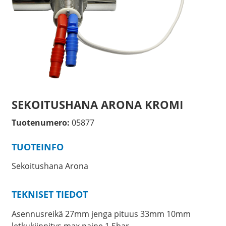
SEKOITUSHANA ARONA KROMI
Tuotenumero:
05877
TUOTEINFO
Sekoitushana Arona
TEKNISET TIEDOT
Asennusreikä 27mm jenga pituus 33mm 10mm
letkukiinnitys max paine 1,5bar