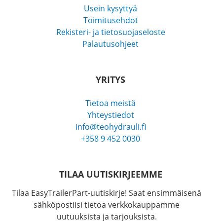
Usein kysyttyä
Toimitusehdot
Rekisteri- ja tietosuojaseloste
Palautusohjeet
YRITYS
Tietoa meistä
Yhteystiedot
info@teohydrauli.fi
+358 9 452 0030
TILAA UUTISKIRJEEMME
Tilaa EasyTrailerPart-uutiskirje! Saat ensimmäisenä
sähköpostiisi tietoa verkkokauppamme
uutuuksista ja tarjouksista.