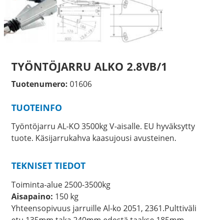
TYÖNTÖJARRU ALKO 2.8VB/1
Tuotenumero:
01606
TUOTEINFO
Työntöjarru AL-KO 3500kg V-aisalle. EU hyväksytty
tuote. Käsijarrukahva kaasujousi avusteinen.
TEKNISET TIEDOT
Toiminta-alue 2500-3500kg
Aisapaino:
150 kg
Yhteensopivuus jarruille Al-ko 2051, 2361.Pulttiväli
etu 135mm taka 240mm edestä taakse 185mm