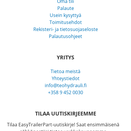
Oma tili
Palaute
Usein kysyttyä
Toimitusehdot
Rekisteri- ja tietosuojaseloste
Palautusohjeet
YRITYS
Tietoa meistä
Yhteystiedot
info@teohydrauli.fi
+358 9 452 0030
TILAA UUTISKIRJEEMME
Tilaa EasyTrailerPart-uutiskirje! Saat ensimmäisenä